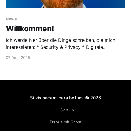
News
Willkommen!
Ich werde hier über die Dinge schreiben, die mich
interessieren: * Security & Privacy * Digitale
Souveränität * Nerdiger Krimskrams Die neue
07 Dez. 2025
Website dient auch als Spielplatz, um Erfahrungen
mit der Plattform Ghost zu sammeln - also bear with
me, das wird ein wilder Ritt.
Si vis pacem, para bellum.
© 2026
Sign up
Erstellt mit Ghost