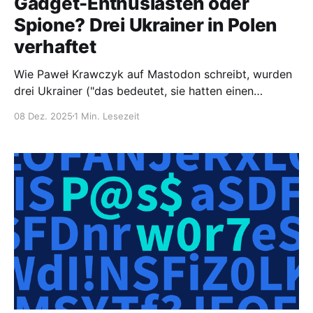
Gadget-Enthusiasten oder
Spione? Drei Ukrainer in Polen
verhaftet
Wie Paweł Krawczyk auf Mastodon schreibt, wurden
drei Ukrainer ("das bedeutet, sie hatten einen
ukrainischen Pass und sagt nichts über ihre politische
08 Dez. 2025
1 Min. Lesezeit
Zugehörigkeit aus", so Krawcyk) in Polen verhaftet.
kravietz 🦇 (@kravietz@agora.echelon.pl)#Poland
police arrested three #Ukraine citizens (aged 39–43)
in the center of Warsaw