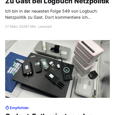
Zu Gast bei Logbuch Netzpolitik
Ich bin in der neuesten Folge 549 von Logbuch:
Netzpolitik zu Gast. Dort kommentiere ich
gemeinsam mit den Hosts Linus Neumann und Tim
27 März 2026
1 Min. Lesezeit
Pritlove einige aktuelle Entwicklungen. Unser
zentrales Thema sind die Polizeieinsätze bei
verschiedenen deutschen Firmen am Wochenende
21./22. März. Dort waren wegen einer kritischen
Sicherheitslücke teilweise Polizisten
Empfohlen