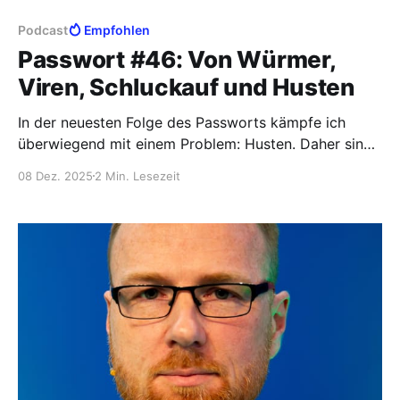
Podcast
Empfohlen
Passwort #46: Von Würmer,
Viren, Schluckauf und Husten
In der neuesten Folge des Passworts kämpfe ich
überwiegend mit einem Problem: Husten. Daher sind
teilweise etwas seltsam anmutende Pausen in
08 Dez. 2025
2 Min. Lesezeit
meinem Redeanteil - ich musste das Mikro hastig
abschalten, um einen Hustenanfall nicht "on air" zu
haben. Eines der meistgewünschten Features im
Podcast ist übrigens, dass wir