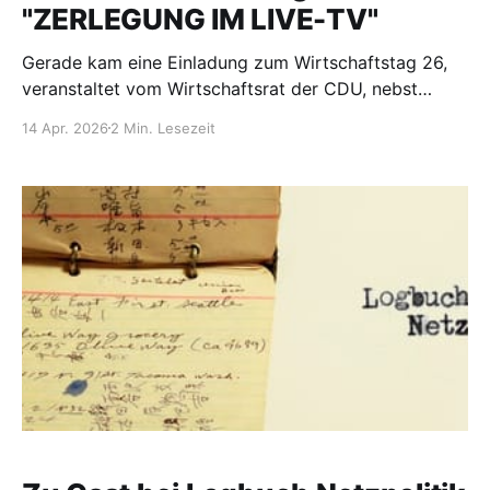
"ZERLEGUNG IM LIVE-TV"
Gerade kam eine Einladung zum Wirtschaftstag 26,
veranstaltet vom Wirtschaftsrat der CDU, nebst
Angebot der Akkreditierung. Das Lineup klang
14 Apr. 2026
2 Min. Lesezeit
interessant, mit Friedrich Merz als Headliner. Leider
stand in der E-Mail ein falscher Link - nämlich auf
"hXXp://wt25[.]de" statt auf "hXXps://wt26[.].de"
(Defang und